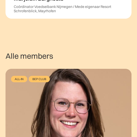
Coördinator Voedselbank Nijmegen / Mede eigenaar Resort
Schrofenblick, Mayrhofen
Alle members
ALL-IN
BEP CLUB