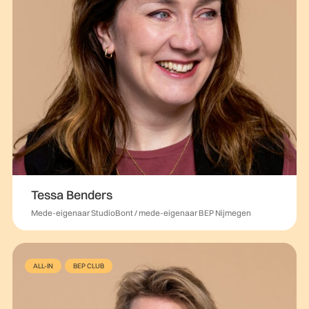
Tessa Benders
Mede-eigenaar StudioBont / mede-eigenaar BEP Nijmegen
ALL-IN
BEP CLUB