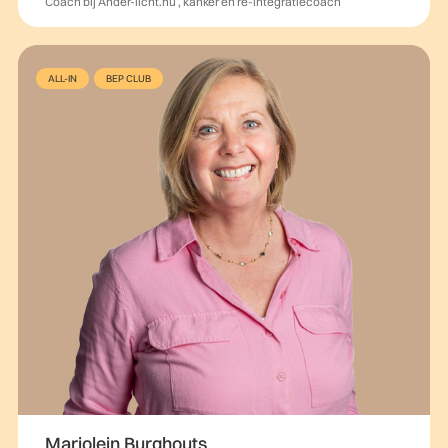
Coach bij Ander-licht.nu , kanker en re-integratiecoach
ALL-IN
BEP CLUB
Marjolein Burghouts