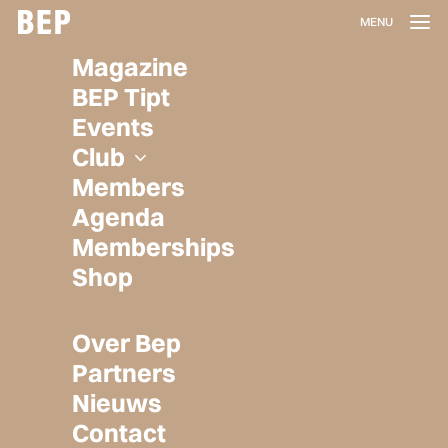
BEP CLUB
EXPLORER
Magazine
BEP Tipt
Events
Club
Members
Agenda
Memberships
Shop
Over Bep
Partners
Nieuws
Simone van Poppel-Moolenaar
Contact
Simoon Hormoon / Docent HAN