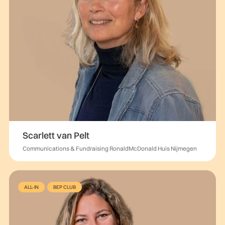
Scarlett van Pelt
Communications & Fundraising RonaldMcDonald Huis Nijmegen
ALL-IN
BEP CLUB