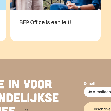
BEP Office is een feit!
e in voor
E-mail
ndelijkse
ef.