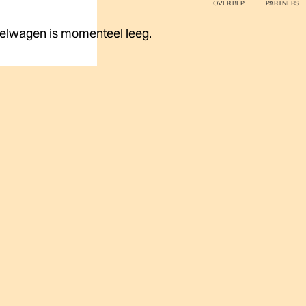
OVER BEP
PARTNERS
elwagen is momenteel leeg.