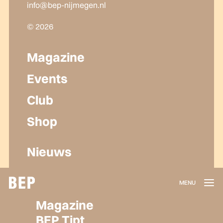
info@bep-nijmegen.nl
© 2026
Magazine
Events
Club
Shop
Nieuws
Lidmaatschap
Magazine
Herroepen
BEP Tipt