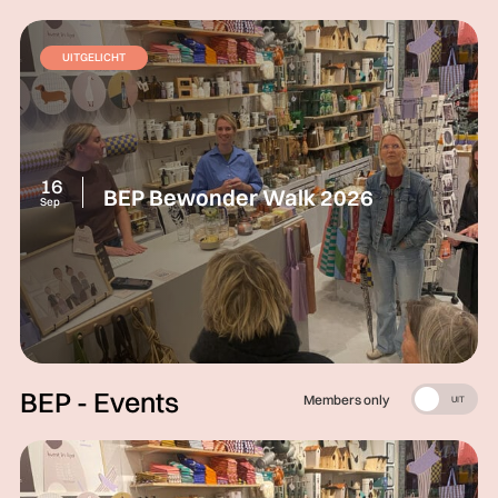
UITGELICHT
16
BEP Bewonder Walk 2026
Sep
BEP - Events
Members only
AAN
UIT