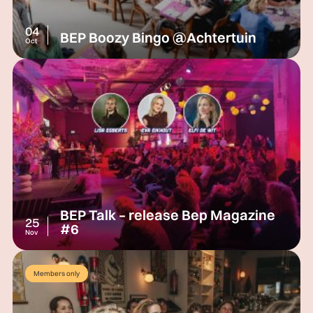
04
BEP Boozy Bingo @Achtertuin
Oct
BEP Talk – release Bep Magazine
25
#6
Nov
Members only