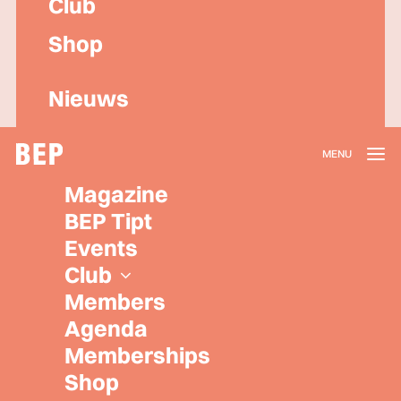
Club
Shop
Nieuws
Lidmaatschap
Magazine
Herroepen
BEP Tipt
Privacy policy
Events
Algemene voorwaarden
Club
Members
Agenda
Memberships
Shop