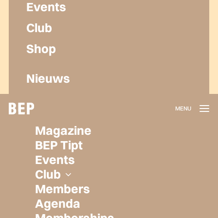
Events
Club
Shop
Nieuws
Lidmaatschap
Magazine
Herroepen
BEP Tipt
Privacy policy
Events
Algemene voorwaarden
Club
Members
Agenda
Memberships