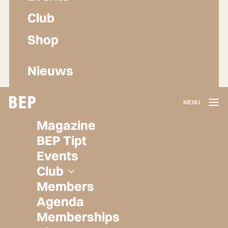
Club
Shop
Nieuws
Lidmaatschap
Magazine
Herroepen
BEP Tipt
Privacy policy
Events
Algemene voorwaarden
Club
Members
Agenda
Memberships