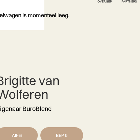
OVER BEP
PARTNERS
elwagen is momenteel leeg.
Brigitte van
Wolferen
igenaar BuroBlend
All-in
BEP 5