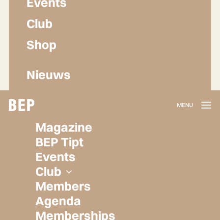
Events
Club
Shop
Nieuws
Lidmaatschap
Magazine
Herroepen
BEP Tipt
Privacy policy
Events
Algemene voorwaarden
Club
Members
Agenda
Memberships