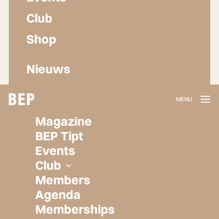
Club
Shop
Nieuws
Lidmaatschap
Magazine
Herroepen
BEP Tipt
Privacy policy
Events
Algemene voorwaarden
Club
Members
Agenda
Memberships