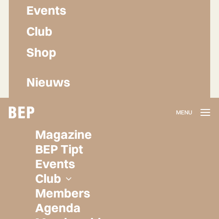
Events
Club
Shop
Nieuws
Lidmaatschap
Magazine
Herroepen
BEP Tipt
Privacy policy
Events
Algemene voorwaarden
Club
Members
Agenda