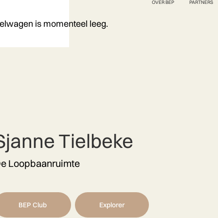
OVER BEP
PARTNERS
elwagen is momenteel leeg.
Sjanne Tielbeke
e Loopbaanruimte
BEP Club
Explorer