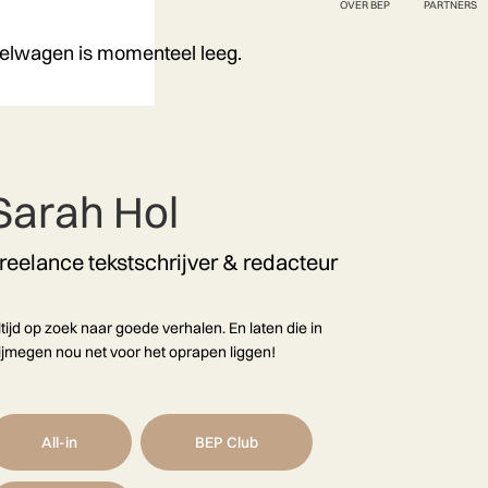
OVER BEP
PARTNERS
elwagen is momenteel leeg.
Sarah Hol
reelance tekstschrijver & redacteur
ltijd op zoek naar goede verhalen. En laten die in
ijmegen nou net voor het oprapen liggen!
All-in
BEP Club