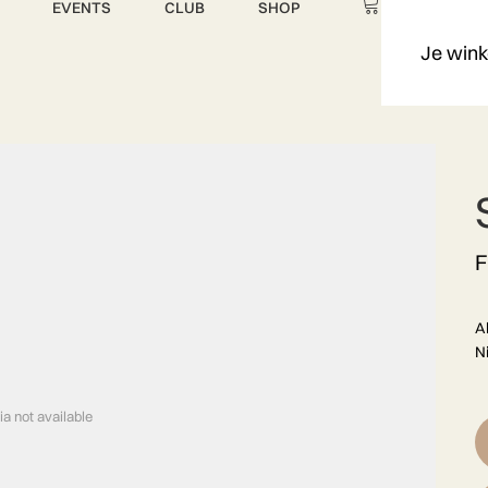
EVENTS
CLUB
SHOP
Je wink
F
A
N
a not available