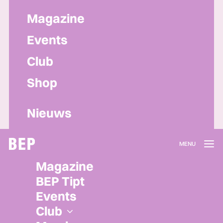
Magazine
Events
Club
Shop
Nieuws
Lidmaatschap
Magazine
Herroepen
BEP Tipt
Privacy policy
Events
Algemene voorwaarden
Club