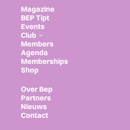
Merel Smulders
over vallen,
Magazine
twijfelen en tóch
BEP Tipt
Events
doorfietsen
Club
Members
Merel Smulders
Agenda
Memberships
Shop
Gepubliceerd:
Over Bep
29 juni 2026
Partners
Nieuws
In dit artikel:
Contact
Merel Smulders