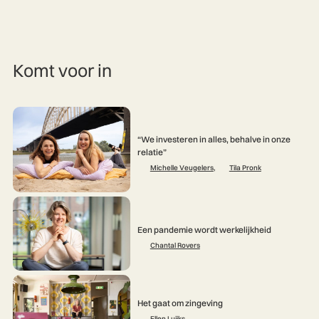
Komt voor in
“We investeren in alles, behalve in onze
relatie”
Michelle Veugelers
,
Tila Pronk
Een pandemie wordt werkelijkheid
Chantal Rovers
Het gaat om zingeving
Ellen Luijks