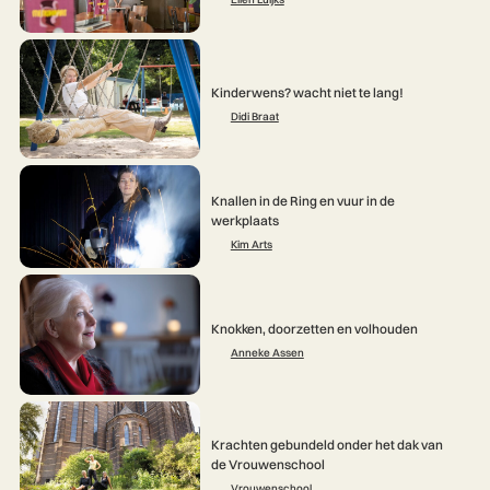
Kinderwens? wacht niet te lang!
Didi Braat
Knallen in de Ring en vuur in de
werkplaats
Kim Arts
Knokken, doorzetten en volhouden
Anneke Assen
Krachten gebundeld onder het dak van
de Vrouwenschool
Vrouwenschool