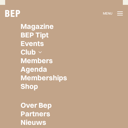
Lidmaatschap
Magazine
Herroepen
BEP Tipt
Privacy policy
Events
Algemene voorwaarden
Club
Members
Agenda
Memberships
Shop
Over Bep
Partners
Nieuws