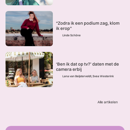
“Zodra ik een podium zag, klom
ik erop”
Linde Schöne
‘Ben ik dat op tv?’ daten met de
camera erbij
Lana van Beijsterveldt, Svea Westerink
Alle artikelen