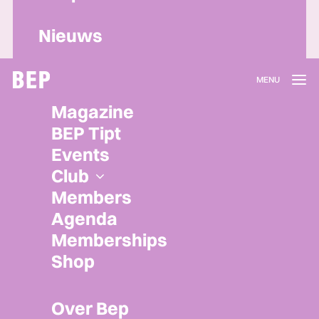
Nieuws
Lidmaatschap
Magazine
Herroepen
BEP Tipt
Privacy policy
Events
Algemene voorwaarden
Club
Members
Agenda
Memberships
Shop
Over Bep