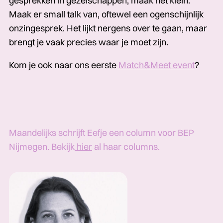
gesprekken in gezelschappen, maak het klein.
Maak er small talk van, oftewel een ogenschijnlijk
onzingesprek. Het lijkt nergens over te gaan, maar
brengt je vaak precies waar je moet zijn.
Kom je ook naar ons eerste
Match&Meet event
?
Maandelijks schrijft Eefje een column voor BEP
Nijmegen. Bekijk
hier
al haar columns.