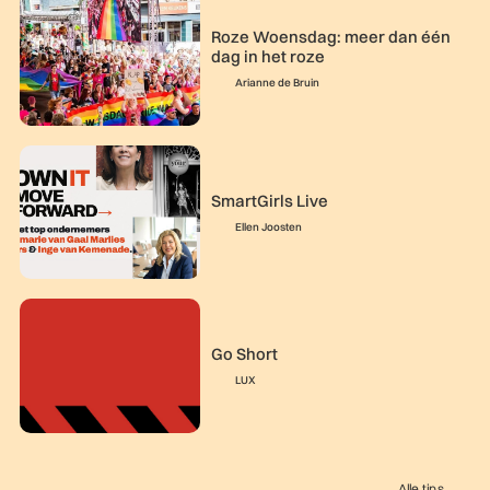
Roze Woensdag: meer dan één
dag in het roze
Arianne de Bruin
SmartGirls Live
Ellen Joosten
Go Short
LUX
Alle tips