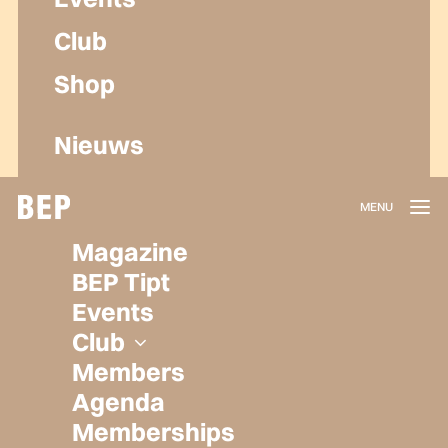
Club
Shop
Nieuws
Lidmaatschap
Magazine
Herroepen
BEP Tipt
Privacy policy
Events
Algemene voorwaarden
Club
Members
Agenda
Memberships