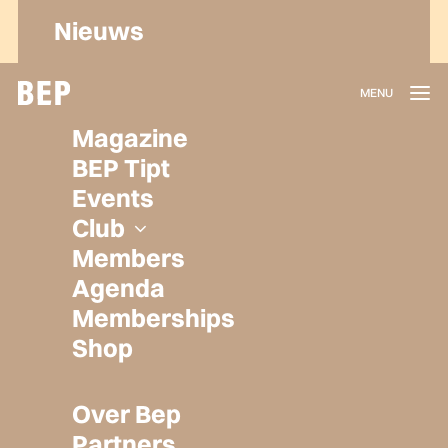
Nieuws
Lidmaatschap
Magazine
Herroepen
BEP Tipt
Privacy policy
Events
Algemene voorwaarden
Club
Members
Agenda
Memberships
Shop
Over Bep
Partners