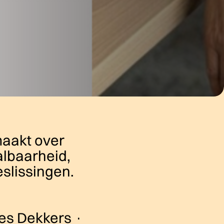
maakt over
albaarheid,
eslissingen.
es Dekkers ·