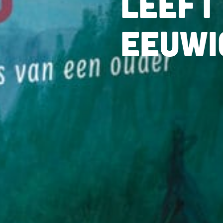
leeft
eeuwi