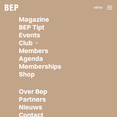
Lidmaatschap
Magazine
Herroepen
BEP Tipt
Privacy policy
Events
Algemene voorwaarden
Club
Members
Agenda
Memberships
Shop
Over Bep
Partners
Nieuws
Contact