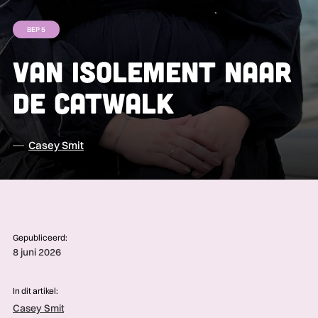
BEP 5
Van isolement naar
de catwalk
Casey Smit
Gepubliceerd:
8 juni 2026
In dit artikel:
Casey Smit