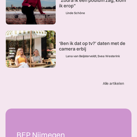
“Zodra ik een podium zag, klom
ik erop”
Linde Schöne
‘Ben ik dat op tv?’ daten met de
camera erbij
Lana van Beijsterveldt, Svea Westerink
Alle artikelen
BEP Nijmegen