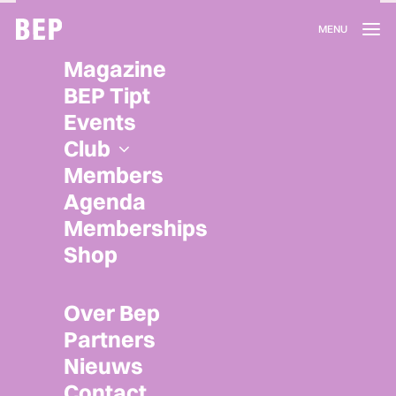
Lidmaatschap
Magazine
Herroepen
BEP Tipt
Privacy policy
Events
Algemene voorwaarden
Club
Members
Agenda
Memberships
Shop
Over Bep
Partners
Nieuws
Contact