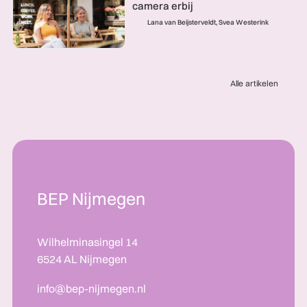
camera erbij
Lana van Beijsterveldt, Svea Westerink
Alle artikelen
BEP Nijmegen
Wilhelminasingel 14
6524 AL Nijmegen
info@bep-nijmegen.nl