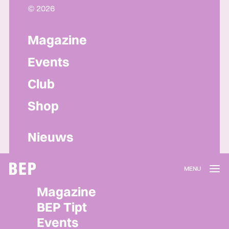
© 2026
Magazine
Events
Club
Shop
Nieuws
Lidmaatschap
Magazine
Herroepen
BEP Tipt
Privacy policy
Events