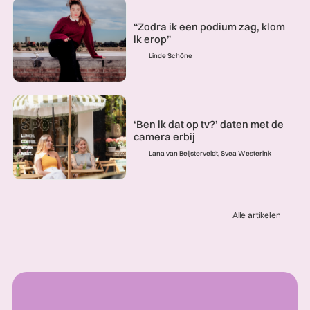
“Zodra ik een podium zag, klom
ik erop”
Linde Schöne
‘Ben ik dat op tv?’ daten met de
camera erbij
Lana van Beijsterveldt, Svea Westerink
Alle artikelen