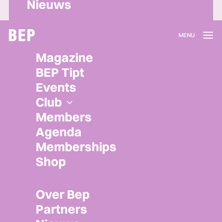
Nieuws
Lidmaatschap
Magazine
Herroepen
BEP Tipt
Privacy policy
Events
Algemene voorwaarden
Club
Members
Agenda
Memberships
Shop
Over Bep
Partners