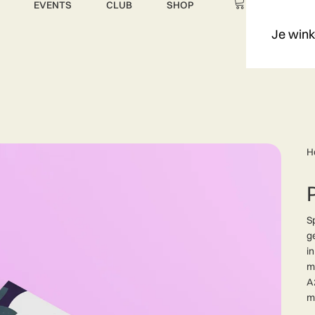
EVENTS
CLUB
SHOP
Je wink
H
S
g
i
m
A
m