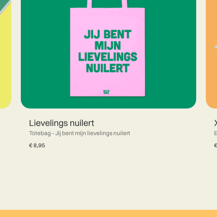
Lievelings nuilert
Totebag - Jij bent mijn lievelings nuilert
E
€
8,95