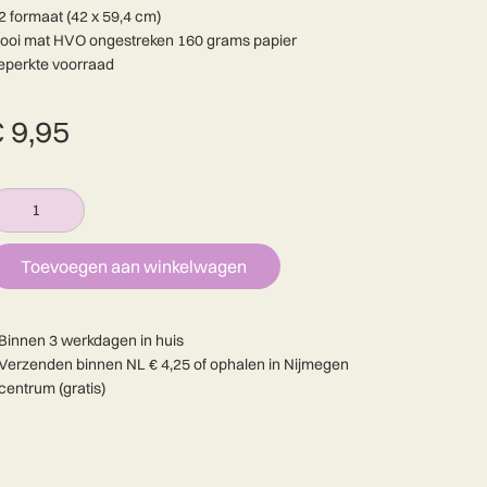
2 formaat (42 x 59,4 cm)
ooi mat HVO ongestreken 160 grams papier
eperkte voorraad
€
9,95
oster
an
Alternative:
Toevoegen aan winkelwagen
tadsgedicht
antal
Binnen 3 werkdagen in huis
Verzenden binnen NL € 4,25 of ophalen in Nijmegen
centrum (gratis)