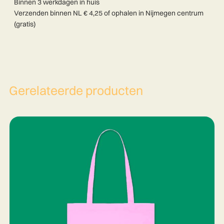
Binnen 3 werkdagen in huis
&
Verzenden binnen NL € 4,25 of ophalen in Nijmegen centrum
mij
(gratis)
aantal
Gerelateerde producten