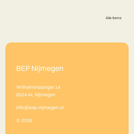
Alle items
BEP Nijmegen
Wilhelminasingel 14
6524 AL Nijmegen
info@bep-nijmegen.nl
© 2026