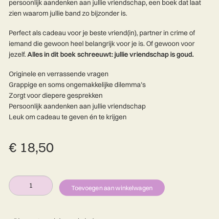
persoonlijk aandenken aan jullie vriendschap, een boek dat laat
zien waarom jullie band zo bijzonder is.
Perfect als cadeau voor je beste vriend(in), partner in crime of
iemand die gewoon heel belangrijk voor je is. Of gewoon voor
jezelf.
Alles in dit boek schreeuwt: jullie vriendschap is goud.
Originele en verrassende vragen
Grappige en soms ongemakkelijke dilemma’s
Zorgt voor diepere gesprekken
Persoonlijk aandenken aan jullie vriendschap
Leuk om cadeau te geven én te krijgen
€
18,50
Alterna
Vriendenboekje
Toevoegen aan winkelwagen
Tussen
jou