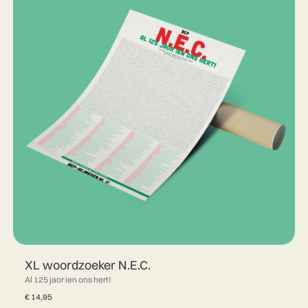
XL woordzoeker N.E.C.
Al 125 jaor ien ons hert!
€
14,95