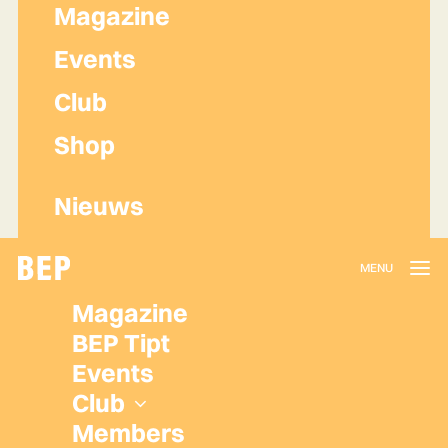
Magazine
Events
Club
Shop
Nieuws
Lidmaatschap
Magazine
Herroepen
BEP Tipt
Privacy policy
Events
Algemene voorwaarden
Club
Members