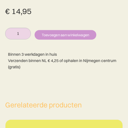
€
14,95
Alterna
XL
Toevoegen aan winkelwagen
woordzoeker
N.E.C.
Binnen 3 werkdagen in huis
aantal
Verzenden binnen NL € 4,25 of ophalen in Nijmegen centrum
(gratis)
Gerelateerde producten