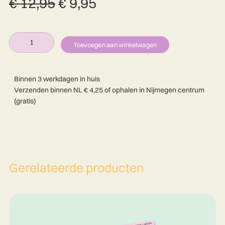
Oorspronkelijke
Huidige
€
12,95
€
9,95
prijs
prijs
was:
is:
Alterna
BEP
€ 12,95.
€ 9,95.
Toevoegen aan winkelwagen
#4
24/25
Binnen 3 werkdagen in huis
aantal
Verzenden binnen NL € 4,25 of ophalen in Nijmegen centrum
(gratis)
Gerelateerde producten