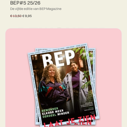
BEP#5 25/26
De vijfde editie van BEP Magazine
Oorspronkelijke
Huidige
€
13,50
€
9,95
prijs
prijs
was:
is:
€ 13,50.
€ 9,95.