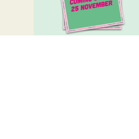
BEP#6 26/27
Pre-order de zesde editie van BEP Magazine
€
13,50