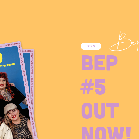
Bep 
BEP 5
BEP
#5
out
now!