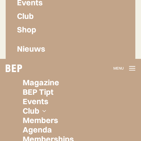
Events
Club
Shop
Nieuws
Lidmaatschap
Magazine
Herroepen
BEP Tipt
Privacy policy
Events
Algemene voorwaarden
Club
Members
Agenda
Memberships