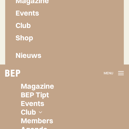
Magazine
Events
Club
Shop
Nieuws
Lidmaatschap
Magazine
Herroepen
BEP Tipt
Privacy policy
Events
Algemene voorwaarden
Club
Members