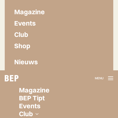
Magazine
Events
Club
Shop
Nieuws
Lidmaatschap
Magazine
Herroepen
BEP Tipt
Privacy policy
Events
Algemene voorwaarden
Club