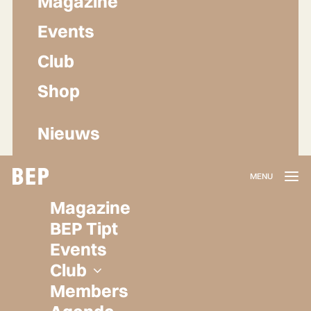
Magazine
Events
Club
Shop
Nieuws
Lidmaatschap
Magazine
Herroepen
BEP Tipt
Privacy policy
Events
Algemene voorwaarden
Club
Members