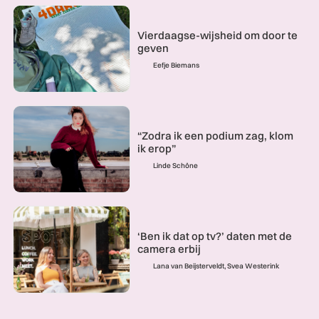
Vierdaagse-wijsheid om door te
geven
Eefje Biemans
“Zodra ik een podium zag, klom
ik erop”
Linde Schöne
‘Ben ik dat op tv?’ daten met de
camera erbij
Lana van Beijsterveldt, Svea Westerink