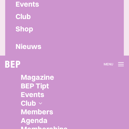
Events
Club
Shop
Nieuws
Lidmaatschap
Magazine
Herroepen
BEP Tipt
Privacy policy
Events
Algemene voorwaarden
Club
Members
Agenda
Memberships