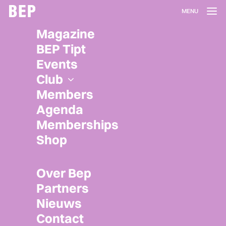
Lidmaatschap
Magazine
Herroepen
BEP Tipt
Privacy policy
Events
Algemene voorwaarden
Club
Members
Agenda
Memberships
Shop
Over Bep
Partners
Nieuws
Contact