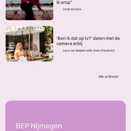
ik erop”
Linde Schöne
‘Ben ik dat op tv?’ daten met de
camera erbij
Lana van Beijsterveldt, Svea Westerink
Alle artikelen
BEP Nijmegen