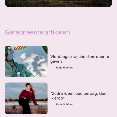
Gerelateerde artikelen
Vierdaagse-wijsheid om door te
geven
Eefje Biemans
“Zodra ik een podium zag, klom
ik erop”
Linde Schöne