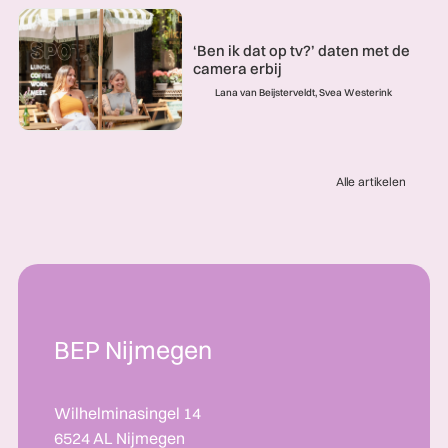
‘Ben ik dat op tv?’ daten met de
camera erbij
Lana van Beijsterveldt, Svea Westerink
Alle artikelen
BEP Nijmegen
Wilhelminasingel 14
6524 AL Nijmegen