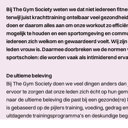
Bij The Gym Society weten we dat niet iedereen fitne
terwijl juist krachttraining ontelbaar veel gezondhe
doen er daarom alles aan om onze workout zo efficië
mogelijk te houden en een sportomgeving en commun
iedereen zich welkom en gewaardeerd voelt. Wij zijn
leden vrouw is. Daarmee doorbreken we de normen v
sportscholen: die worden vaak als intimiderend erva
De ultieme beleving
Bij The Gym Society doen we veel dingen anders dan
ervoor te zorgen dat onze leden zich écht op hun ge
naar de ultieme beleving die past bij een gezonde(re) 
is gebaseerd op de pijlers training, voeding, gedrag e
uitdagende trainingsprogramma’s en deskundige bege
je doelen te bereiken; of je nu een beginner bent of ee