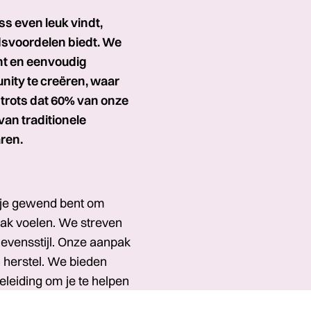
ss even leuk vindt,
idsvoordelen biedt. We
nt en eenvoudig
ity te creëren, waar
 trots dat 60% van onze
an traditionele
ren.
 je gewend bent om
mak voelen. We streven
levensstijl. Onze aanpak
n herstel. We bieden
leiding om je te helpen
n ervaren sporter.