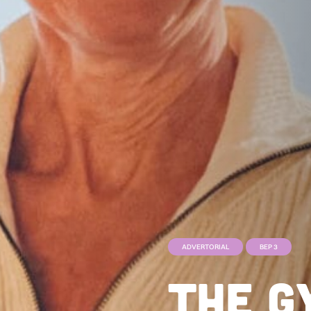
ADVERTORIAL
BEP 3
The G