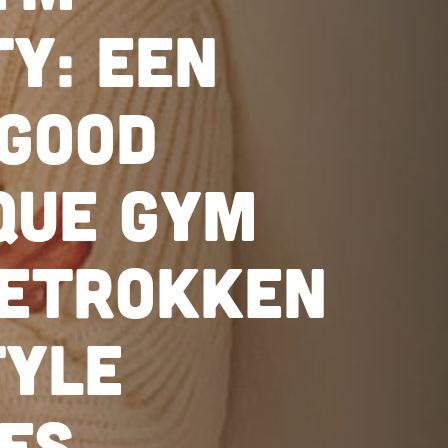
ty: een
good
que gym
etrokken
tyle
es