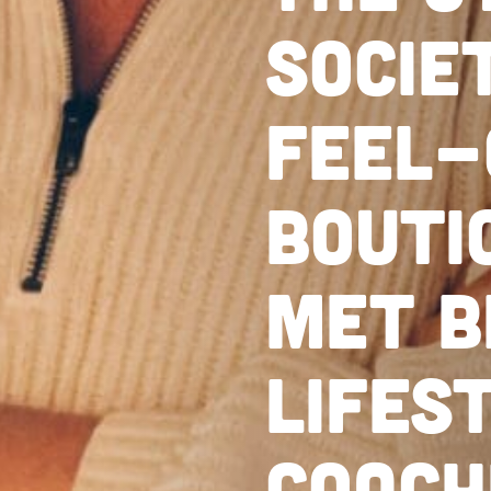
Socie
feel-
bouti
met b
lifes
coach