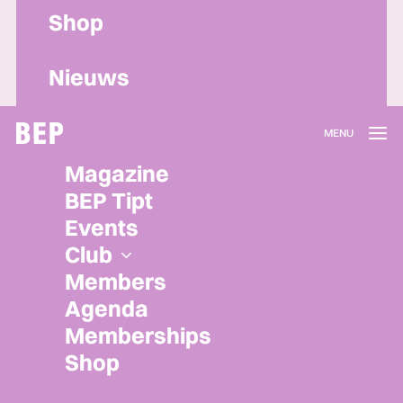
Shop
Nieuws
Lidmaatschap
Magazine
Herroepen
BEP Tipt
Privacy policy
Events
Algemene voorwaarden
Club
Members
Agenda
Memberships
Shop