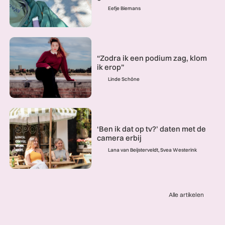
Eefje Biemans
“Zodra ik een podium zag, klom
ik erop”
Linde Schöne
‘Ben ik dat op tv?’ daten met de
camera erbij
Lana van Beijsterveldt, Svea Westerink
Alle artikelen