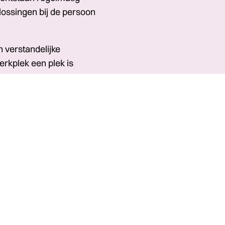
lossingen bij de persoon
 verstandelijke
erkplek een plek is
r ze zich veilig kunnen
verschil maken.”
srust is nodig om de
unen. Vaak hebben
ing een andere
en, of juist het
nen. Interieuradvies van
n het kijken naar de
ose. Kijkend naar de
 daarin; denk aan