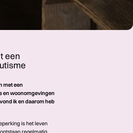
t een
autisme
en met een
rs en woon­omgevingen
s vond ik en daarom heb
perking is het leven
r ontstaan regelmatig