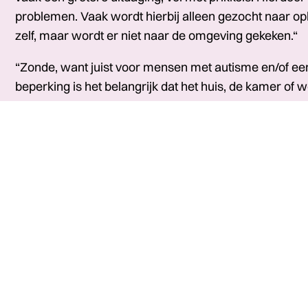
problemen. Vaak wordt hierbij alleen gezocht naar op
zelf, maar wordt er niet naar de omgeving gekeken.“
“Zonde, want juist voor mensen met autisme en/of een
beperking is het belangrijk dat het huis, de kamer of w
waar ze kunnen ontspannen, uitrusten, opladen en waa
voelen. Een passend interieur kan daarom een groot 
“Een afgestemd interieur zorgt voor basisrust en basi
wereld beter aan te kunnen. Daarbij kan ik onderste
mensen met autisme en/of een verstandelijke beperk
prikkelverwerking. Prikkels worden als heel heftig ervar
tegenovergestelde: de prikkels komen veel minder bin
mij hoe werkt dat dan precies? Dit specialiseert zich i
problemen in het interieur door de beperking of diagn
verschillende zintuigen en de over- of onderprikkeling