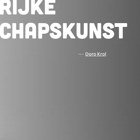
rijke
chapskunst
Doro Krol