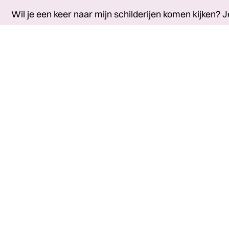
Wil je een keer naar mijn schilderijen komen kijken? J
welkom in mijn
atelier
! Groot werk is te koop, evenal
cadeautjes. Wil je leren schilderen? Ik geef schilderl
gevorderden. Ook maak ik kunst in opdracht.