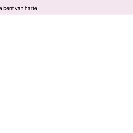
e bent van harte
s kaarten en betaalbare
es aan beginners en