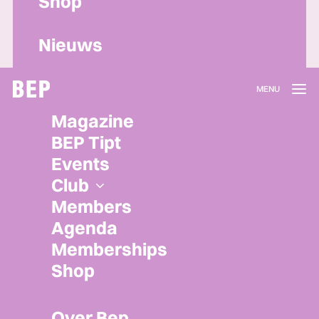
Shop
Nieuws
Lidmaatschap
Magazine
Herroepen
BEP Tipt
Privacy policy
Events
Algemene voorwaarden
Club
Members
Agenda
Memberships
Shop
Over Bep