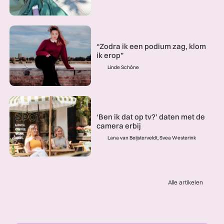
“Zodra ik een podium zag, klom
ik erop”
Linde Schöne
‘Ben ik dat op tv?’ daten met de
camera erbij
Lana van Beijsterveldt, Svea Westerink
Alle artikelen