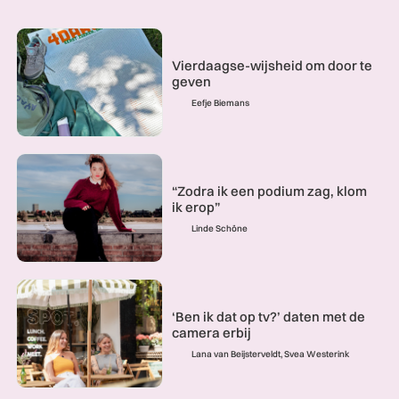
Vierdaagse-wijsheid om door te
geven
Eefje Biemans
“Zodra ik een podium zag, klom
ik erop”
Linde Schöne
‘Ben ik dat op tv?’ daten met de
camera erbij
Lana van Beijsterveldt, Svea Westerink