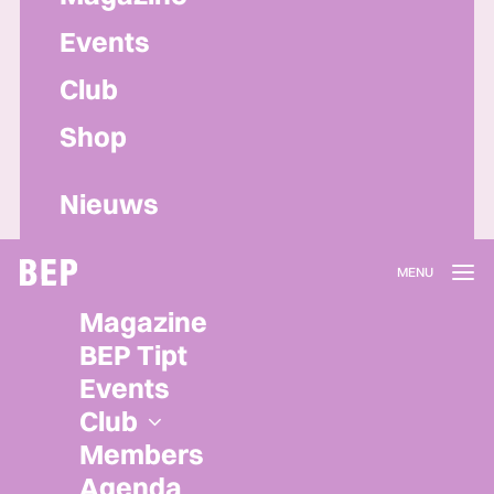
Events
Club
Shop
Nieuws
Lidmaatschap
Magazine
Herroepen
BEP Tipt
Privacy policy
Events
Algemene voorwaarden
Club
Members
Agenda