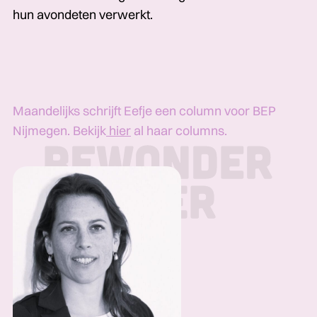
hun avondeten verwerkt.
Maandelijks schrijft Eefje een column voor BEP
Nijmegen. Bekijk
hier
al haar columns.