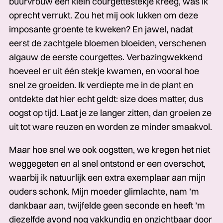
buurvrouw een klein courgettestekje kreeg, was ik
oprecht verrukt. Zou het mij ook lukken om deze
imposante groente te kweken? En jawel, nadat
eerst de zachtgele bloemen bloeiden, verschenen
algauw de eerste courgettes. Verbazingwekkend
hoeveel er uit één stekje kwamen, en vooral hoe
snel ze groeiden. Ik verdiepte me in de plant en
ontdekte dat hier echt geldt: size does matter, dus
oogst op tijd. Laat je ze langer zitten, dan groeien ze
uit tot ware reuzen en worden ze minder smaakvol.
Maar hoe snel we ook oogstten, we kregen het niet
weggegeten en al snel ontstond er een overschot,
waarbij ik natuurlijk een extra exemplaar aan mijn
ouders schonk. Mijn moeder glimlachte, nam ’m
dankbaar aan, twijfelde geen seconde en heeft ’m
diezelfde avond nog vakkundig en onzichtbaar door