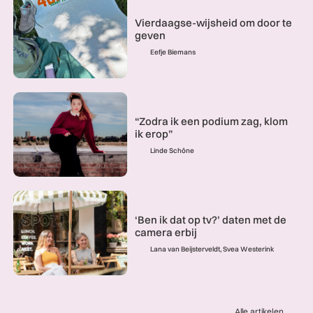
Vierdaagse-wijsheid om door te
geven
Eefje Biemans
“Zodra ik een podium zag, klom
ik erop”
Linde Schöne
‘Ben ik dat op tv?’ daten met de
camera erbij
Lana van Beijsterveldt, Svea Westerink
Alle artikelen