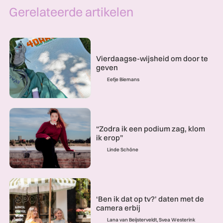
Gerelateerde artikelen
Vierdaagse-wijsheid om door te
geven
Eefje Biemans
“Zodra ik een podium zag, klom
ik erop”
Linde Schöne
‘Ben ik dat op tv?’ daten met de
camera erbij
Lana van Beijsterveldt, Svea Westerink