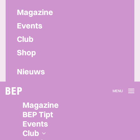
Magazine
Events
Club
Shop
Nieuws
Lidmaatschap
Magazine
Herroepen
BEP Tipt
Privacy policy
Events
Algemene voorwaarden
Club