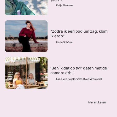
Eefje Biemans
“Zodra ik een podium zag, klom
ik erop”
Linde Schöne
‘Ben ik dat op tv?’ daten met de
camera erbij
Lana van Beijsterveldt, Svea Westerink
Alle artikelen