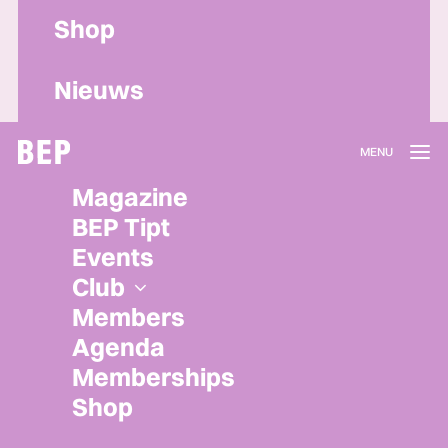
Shop
Nieuws
Lidmaatschap
Magazine
Herroepen
BEP Tipt
Privacy policy
Events
Algemene voorwaarden
Club
Members
Agenda
Memberships
Shop