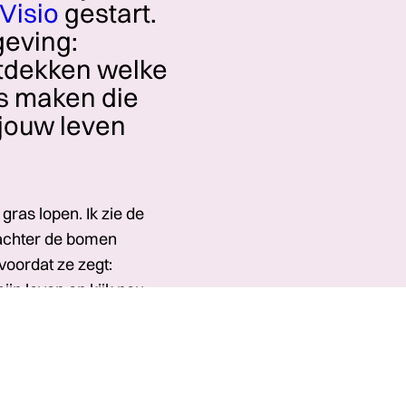
 Visio
gestart.
geving:
ntdekken welke
es maken die
t jouw leven
gras lopen. Ik zie de
 achter de bomen
 voordat ze zegt:
ijn leven en kijk nou
arop sta ik stil,
n vraag haar welke kant
 “We zouden toch weer
ven stil en ze kijkt om