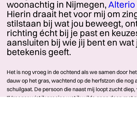
woonachtig in Nijmegen,
Alterio
Hierin draait het voor mij om zin
stilstaan bij wat jou beweegt, o
richting écht bij je past en keuz
aansluiten bij wie jij bent en wa
betekenis geeft.
Het is nog vroeg in de ochtend als we samen door het 
dauw op het gras, wachtend op de herfstzon die nog
schuilgaat. De persoon die naast mij loopt zucht diep,
“Vroeger wist ik precies wat ik wilde gaan doen met m
eens, nu ben ik helemaal de weg kwijt.” Als antwoord da
waardoor zij ook stil gaat staan. Ik kijk om mij heen e
we op zullen gaan. Ze kijkt me verbaasd aan en zegt
naar dat bankje lopen, net als de vorige keer?” Het is e