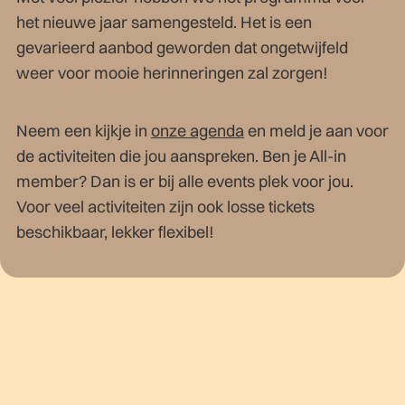
het nieuwe jaar samengesteld. Het is een
gevarieerd aanbod geworden dat ongetwijfeld
weer voor mooie herinneringen zal zorgen!
Neem een kijkje in
onze agenda
en meld je aan voor
de activiteiten die jou aanspreken. Ben je All-in
member? Dan is er bij alle events plek voor jou.
Voor veel activiteiten zijn ook losse tickets
beschikbaar, lekker flexibel!