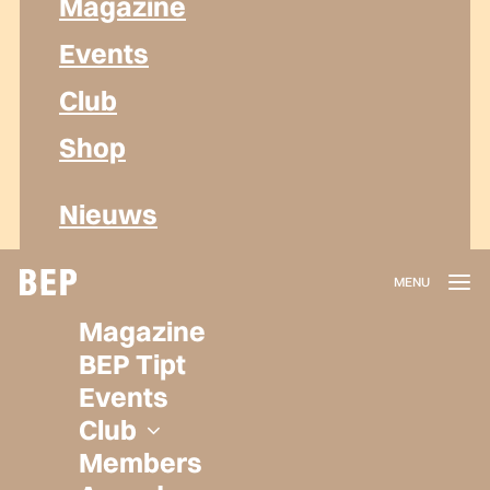
Magazine
Events
Club
Shop
Nieuws
Lidmaatschap
Magazine
Herroepen
BEP Tipt
Privacy policy
Events
Algemene voorwaarden
Club
Members