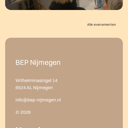
Alle evenementen
BEP Nijmegen
Wilhelminasingel 14
6524 AL Nijmegen
info@bep-nijmegen.nl
© 2026