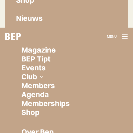
Nieuws
Lidmaatschap
Magazine
Herroepen
BEP Tipt
Privacy policy
Events
Algemene voorwaarden
Club
Members
Agenda
Memberships
Shop
Over Bep