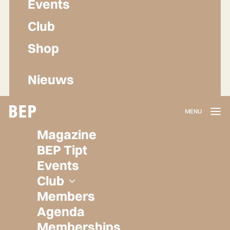
Events
Club
Shop
Nieuws
Lidmaatschap
Magazine
Herroepen
BEP Tipt
Privacy policy
Events
Algemene voorwaarden
Club
Members
Agenda
Memberships